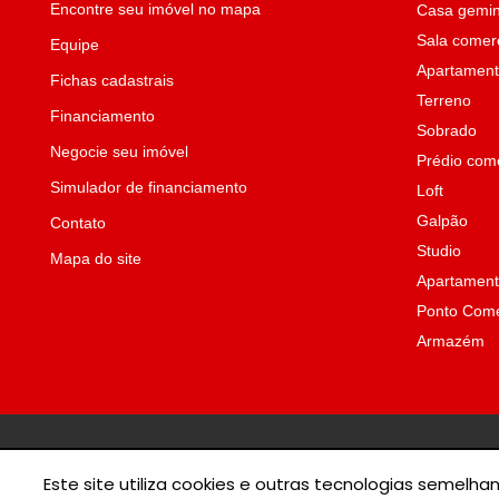
Encontre seu imóvel no mapa
Casa gemi
Sala comerc
Equipe
Apartament
Fichas cadastrais
Terreno
Financiamento
Sobrado
Negocie seu imóvel
Prédio come
Simulador de financiamento
Loft
Galpão
Contato
Studio
Mapa do site
Apartament
Ponto Come
Armazém
© 2026 - Agora I
Este site utiliza cookies e outras tecnologias semel