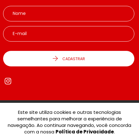
CADASTRAR
Este site utiliza cookies e outras tecnologias
© 2026 - Agora Imóveis SP - Negócios Imobiliários -
semelhantes para melhorar a experiência de
17.285.601/0001-90 -
Todos os Direitos Reservados.
navegação. Ao continuar navegando, você concorda
com a nossa
Política de Privacidade
.