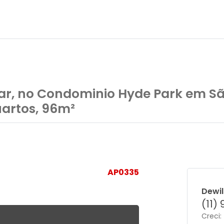
r, no Condominio Hyde Park em São
artos, 96m²
AP0335
Dewi
(11)
Creci: