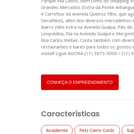
Parque Vila Lobos, bem como do Shopping Vi
Grandes Mercados (Extra da Ponte Anhanguer
e Carrefour da Avenida Queiroz Filho, que 
Decathlon), além dos diversos mercadinhos 
Bairro (Mini extra na Avenida Guaipa, Pão de
Leopoldina, Dia na Avenida Guaipá e Mergent
Rua Carlos Weber. Conta também com divers
restaurantes e bares para todos os gostos 
visita!!! Ligue AGORA (11) 3875-5000 / (11)
CONHEÇA O EMPREENDIMENTO
Características
Academia
Petz Cerro Corá!.
Su