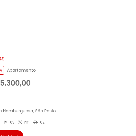
49
Apartamento
A
 5.300,00
la Hamburguesa, São Paulo
2
03
m²
02