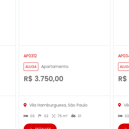
AP0312
AP03
Apartamento
ALUGA
ALUG
R$ 3.750,00
R$
Vila Hamburguesa, São Paulo
Vi
03
02
75 m²
01
0