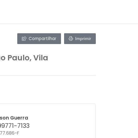
Compartilhar
Imprimir
 Paulo, Vila
lson Guerra
 99771-7133
 77.686-F