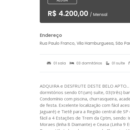
ALUGA
R$ 4.200,00
/ Mensal
Endereço
Rua Paulo Franco, Vila Hamburguesa, São Pau
01 sala
03 dormitórios
01 suíte
ADQUIRA e DESFRUTE DESTE BELO APTO... c/
dormitórios sendo 01(um) suíte, 03(três) ba
Condomínio com piscina, churrasqueira, acad
de festa. Excelente localização com fácil ace
Jaguaré) e Tietê para a Região central de SP
fácil a 4 Estações de Trem da Cptm, sendo: 
Moraes (linha 8 Diamante) e Ceasa (Linha 9 E