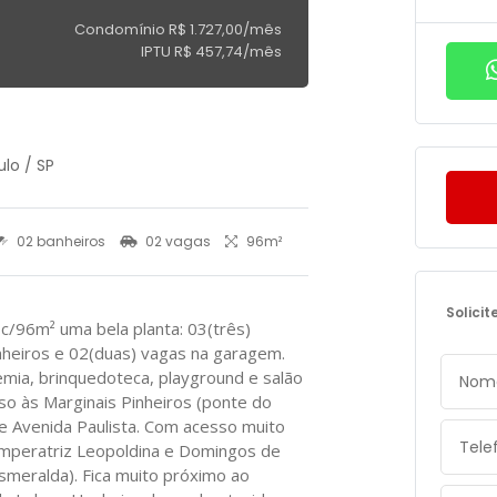
Condomínio R$ 1.727,00/mês
IPTU R$ 457,74/mês
lo / SP
02 banheiros
02 vagas
96m²
Solicit
96m² uma bela planta: 03(três)
nheiros e 02(duas) vagas na garagem.
emia, brinquedoteca, playground e salão
sso às Marginais Pinheiros (ponte do
 e Avenida Paulista. Com acesso muito
Imperatriz Leopoldina e Domingos de
smeralda). Fica muito próximo ao