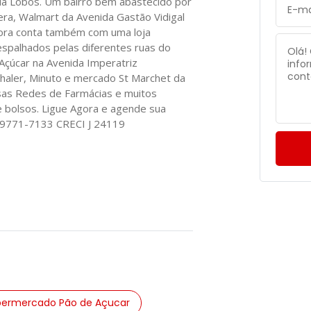
la Lobos. Um bairro bem abastecido por
a, Walmart da Avenida Gastão Vidigal
agora conta também com uma loja
espalhados pelas diferentes ruas do
 Açúcar na Avenida Imperatriz
haler, Minuto e mercado St Marchet da
as Redes de Farmácias e muitos
e bolsos. Ligue Agora e agende sua
 99771-7133 CRECI J 24119
permercado Pão de Açucar