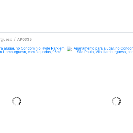
rguesa
/
AP0335