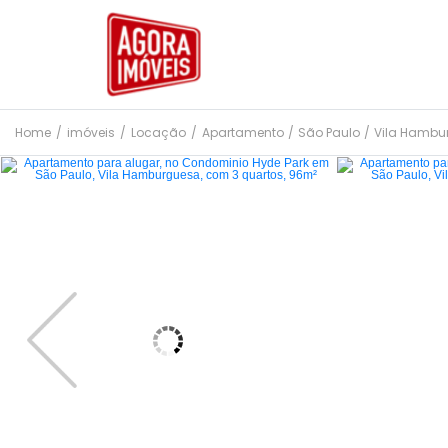
Home
/
imóveis
/
Locação
/
Apartamento
/
São Paulo
/
Vila Hambu