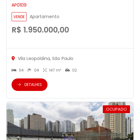
AP0109
Apartamento
VENDE
R$ 1.950.000,00
Vila Leopoldina, São Paulo
04
04
147 m²
02
DETALHES
OCUPADO