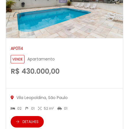
AP0114
Apartamento
VENDE
R$ 430.000,00
Vila Leopoldina, São Paulo
02
01
52 m²
01
DETALHES