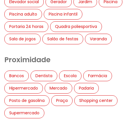
Elevador social
Gerador
Jardim
Piscina
Piscina adulto
Piscina infantil
Portaria 24 horas
Quadra poliesportiva
Sala de jogos
Salão de festas
Varanda
Proximidade
Bancos
Dentista
Escola
Farmácia
Hipermercado
Mercado
Padaria
Posto de gasolina
Praça
Shopping center
Supermercado