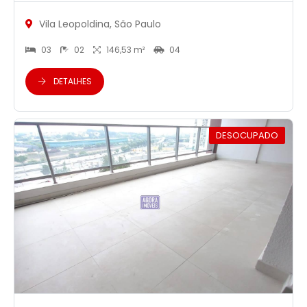
Vila Leopoldina, São Paulo
03
02
146,53 m²
04
DETALHES
DESOCUPADO